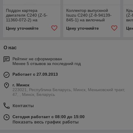
Поддон картера
Коллектор выпускной
Кры
двигателя C240 (Z-5-
Isuzu C240 (Z-8-94139-
(Z-
11360-072-2) на
845-1) на вилочный
вил
вилочный погрузчик
погрузчик
Цену уточняйте
Цену уточняйте
Це
О нас
Рейтинг не сформирован
Менее 5 отзывов за последний год
Работает с 27.09.2013
г. Минск
223021, Республика Беларусь, Минск, Меньковский тракт,
47, , Минск, Беларусь
Контакты
Сегодня работает с 08:00 до 15:00
Показать весь график работы