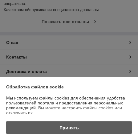
оперативно.

Качеством обслуживания специалистов довольны.
Показать все отзывы
О нас
Контакты
Доставка и оплата
График работы
Обработка файлов cookie
Мы используем файлы cookies для обеспечения удобства
Полная версия сайта
пользователей портала и предоставления персональных
рекомендаций.
Вы можете настроить файлы cookies или
отключить их.
Политика обработки cookies
Принять
Сайт создан на платформе Deal.by