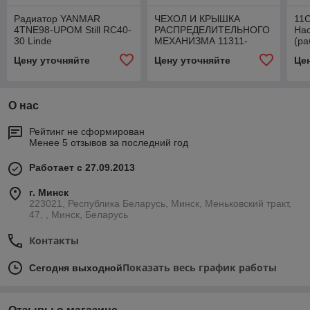
Радиатор YANMAR
ЧЕХОЛ И КРЫШКА
11
4TNE98-UPOM Still RC40-
РАСПРЕДЕЛИТЕЛЬНОГО
Нас
30 Linde
МЕХАНИЗМА 11311-
(ра
78701-71 Шефер
11
Цену уточняйте
Цену уточняйте
Це
TOYOTA
О нас
Рейтинг не сформирован
Менее 5 отзывов за последний год
Работает с 27.09.2013
г. Минск
223021, Республика Беларусь, Минск, Меньковский тракт,
47, , Минск, Беларусь
Контакты
Показать весь график работы
Сегодня выходной