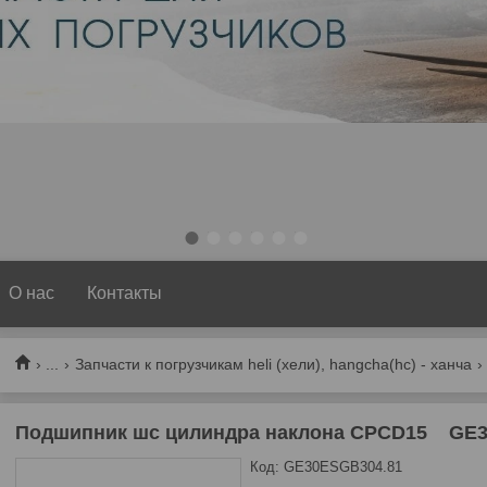
1
2
3
4
5
6
О нас
Контакты
...
Запчасти к погрузчикам heli (хели), hangcha(hc) - ханча
Подшипник шс цилиндра наклона CPCD15 GE30E
Код:
GE30ESGB304.81