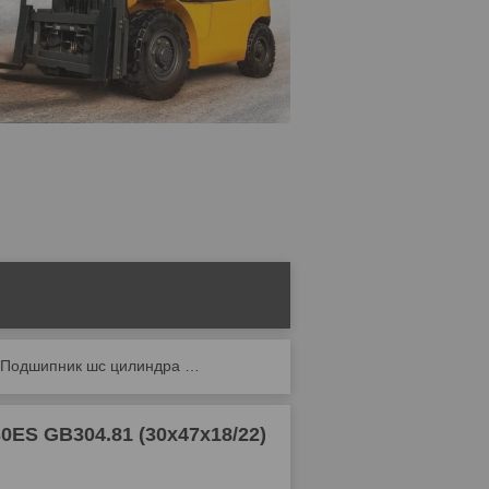
Подшипник шс цилиндра наклона cpcd15 ge30es gb304.81 (30х47х18/22)
S GB304.81 (30х47х18/22)