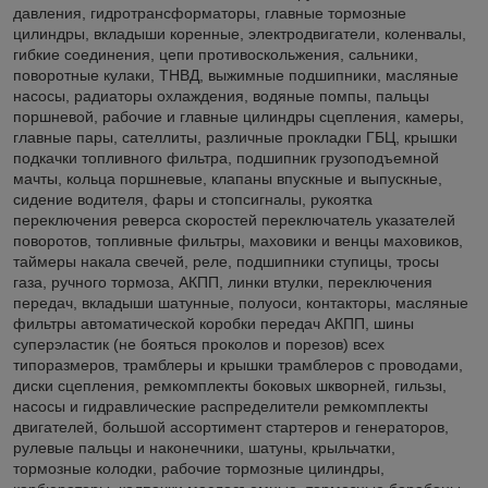
давления, гидротрансформаторы, главные тормозные
цилиндры, вкладыши коренные, электродвигатели, коленвалы,
гибкие соединения, цепи противоскольжения, сальники,
поворотные кулаки, ТНВД, выжимные подшипники, масляные
насосы, радиаторы охлаждения, водяные помпы, пальцы
поршневой, рабочие и главные цилиндры сцепления, камеры,
главные пары, сателлиты, различные прокладки ГБЦ, крышки
подкачки топливного фильтра, подшипник грузоподъемной
мачты, кольца поршневые, клапаны впускные и выпускные,
сидение водителя, фары и стопсигналы, рукоятка
переключения реверса скоростей переключатель указателей
поворотов, топливные фильтры, маховики и венцы маховиков,
таймеры накала свечей, реле, подшипники ступицы, тросы
газа, ручного тормоза, АКПП, линки втулки, переключения
передач, вкладыши шатунные, полуоси, контакторы, масляные
фильтры автоматической коробки передач АКПП, шины
суперэластик (не бояться проколов и порезов) всех
типоразмеров, трамблеры и крышки трамблеров с проводами,
диски сцепления, ремкомплекты боковых шкворней, гильзы,
насосы и гидравлические распределители ремкомплекты
двигателей, большой ассортимент стартеров и генераторов,
рулевые пальцы и наконечники, шатуны, крыльчатки,
тормозные колодки, рабочие тормозные цилиндры,