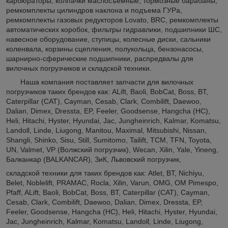
карбюраторы, колпачки маслосъемные, тормозные барабаны,
ремкомплекты цилиндров наклона и подъема ГУРа,
ремкомплекты газовых редукторов Lovato, BRC, ремкомплекты
автоматических коробок, фильтры гидравлики, подшипники ШС,
навесное оборудование, ступицы, колесные диски, сальники
коленвала, корзины сцепления, полукольца, бензонасосы,
шарнирно-сферические подшипники, распредвалы для
вилочных погрузчиков и складской техники.
Наша компания поставляет запчасти для вилочных
погрузчиков таких брендов как: ALift, Baoli, BobCat, Boss, BT,
Caterpillar (CAT), Cayman, Cesab, Clark, Combilift, Daewoo,
Dalian, Dimex, Dressta, EP, Feeler, Goodsense, Hangcha (HC),
Heli, Hitachi, Hyster, Hyundai, Jac, Jungheinrich, Kalmar, Komatsu,
Landoll, Linde, Liugong, Manitou, Maximal, Mitsubishi, Nissan,
Shangli, Shinko, Sisu, Still, Sumitomo, Tailift, TCM, TFN, Toyota,
UN, Valmet, VP (Волжский погрузчик), Wecan, Xilin, Yale, Yineng,
Балканкар (BALKANCAR), ЗиК, Львовский погрузчик,
складской техники для таких брендов как: Atlet, BT, Nichiyu,
Belet, Noblelift, PRAMAC, Rocla, Xilin, Varun, OMG, OM Pimespo,
Pfaff, ALift, Baoli, BobCat, Boss, BT, Caterpillar (CAT), Cayman,
Cesab, Clark, Combilift, Daewoo, Dalian, Dimex, Dressta, EP,
Feeler, Goodsense, Hangcha (HC), Heli, Hitachi, Hyster, Hyundai,
Jac, Jungheinrich, Kalmar, Komatsu, Landoll, Linde, Liugong,