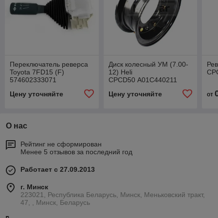
Переключатель реверса
Диск колесный УМ (7.00-
Ре
Toyota 7FD15 (F)
12) Heli
CP
574602333071
CPCD50 A01C440211
Цену уточняйте
Цену уточняйте
от
О нас
Рейтинг не сформирован
Менее 5 отзывов за последний год
Работает с 27.09.2013
г. Минск
223021, Республика Беларусь, Минск, Меньковский тракт,
47, , Минск, Беларусь