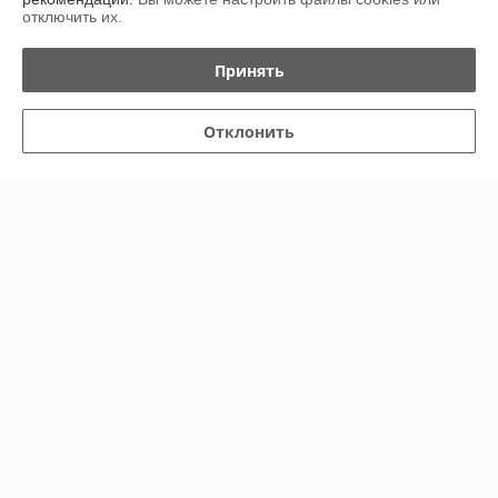
отключить их.
Политика обработки cookies
Принять
Сайт создан на платформе Deal.by
Отклонить
Информация для покупателя
Юридическое лицо:
Общество с ограниченной ответственностью "КТМ
Партс"
223039, Минская обл., с/с Хатежинский, аг. Хатежино, ул. Центральная,
д. 18Б, корп. 1, пом. 47
Регистрационный номер ЕГР: 693424650
УНП: 693424650
Регистрационный орган: Минский райисполком
Дата регистрации компании: 03.06.2026
Ссылка на свидетельство/лицензию