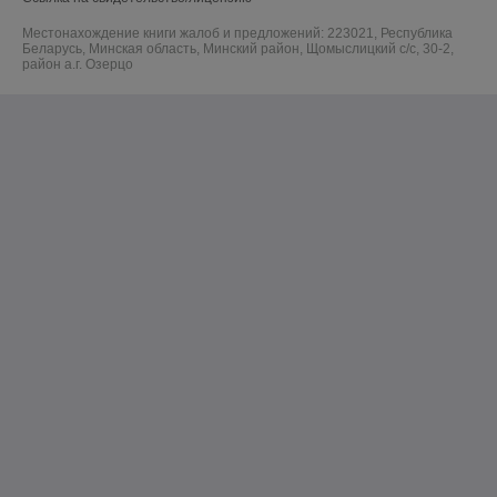
Местонахождение книги жалоб и предложений: 223021, Республика
Беларусь, Минская область, Минский район, Щомыслицкий с/с, 30-2,
район а.г. Озерцо