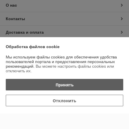
О нас
Контакты
Доставка и оплата
График работы
Обработка файлов cookie
Мы используем файлы cookies для обеспечения удобства
Полная версия сайта
пользователей портала и предоставления персональных
рекомендаций.
Вы можете настроить файлы cookies или
отключить их.
Политика обработки cookies
Принять
Сайт создан на платформе Deal.by
Отклонить
Информация для покупателя