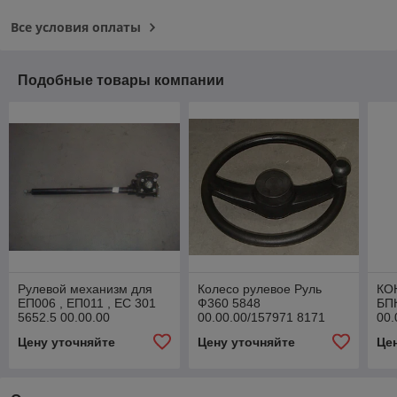
Все условия оплаты
Подобные товары компании
Рулевой механизм для
Колесо рулевое Руль
КО
ЕП006 , ЕП011 , ЕС 301
Ф360 5848
БП
5652.5 00.00.00
00.00.00/157971 8171
00.
00.00.00 ДВ 1792 ДВ 1661
пог
Цену уточняйте
Цену уточняйте
Це
ЕВ 687 ЕВ 717
Ба