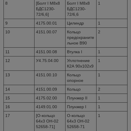
8
[Болт I М8х8
Болт I М8х8
1
БДС1230-
БДС1230-
72/6,6]
72/6,6
9
4175.00.01
Цилиндр
1
10
4151.00.07
Кольцо
2
предохраните
льное В90
11
4151.00.08
Втулка I
1
12
У4.75.04.00
Уплотнение
1
К2А 90х102х9
13
4151.00.10
Кольцо
1
опорное
14
4151.00.09
Кольцо
2
15
4175.02.00
Плунжер II
1
16
4149.01.00
Плунжер I
1
17
[О-кольцо
О-кольцо
1
64х3 ОН-02
64х3 ОН-02
52658-71]
52658-71