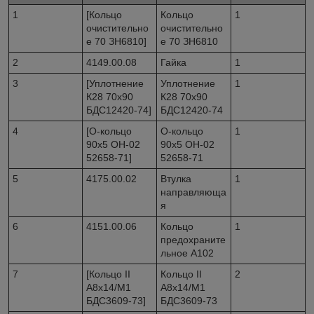
1
[Кольцо
Кольцо
1
очистительно
очистительно
е 70 ЗН6810]
е 70 ЗН6810
2
4149.00.08
Гайка
1
3
[Уплотнение
Уплотнение
1
К28 70х90
К28 70х90
БДС12420-74]
БДС12420-74
4
[О-кольцо
О-кольцо
1
90х5 ОН-02
90х5 ОН-02
52658-71]
52658-71
5
4175.00.02
Втулка
1
направляюща
я
6
4151.00.06
Кольцо
1
предохраните
льное А102
7
[Кольцо II
Кольцо II
2
А8х14/М1
А8х14/М1
БДС3609-73]
БДС3609-73