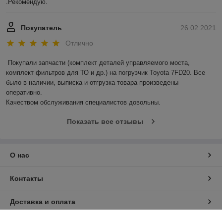
.Рекомендую.
Покупатель
26.02.2021
Отлично
Покупали запчасти (комплект деталей управляемого моста, 
комплект фильтров для ТО и др.) на погрузчик Toyota 7FD20. Все 
было в наличии, выписка и отгрузка товара произведены 
оперативно.

Качеством обслуживания специалистов довольны.
Показать все отзывы
О нас
Контакты
Доставка и оплата