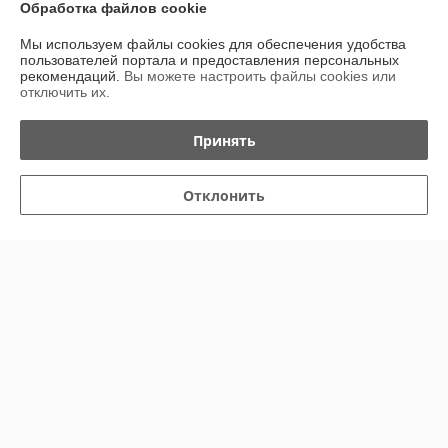
График работы
Обработка файлов cookie
Мы используем файлы cookies для обеспечения удобства
Полная версия сайта
пользователей портала и предоставления персональных
рекомендаций.
Вы можете настроить файлы cookies или
отключить их.
Политика обработки cookies
Принять
Сайт создан на платформе Deal.by
Отклонить
Информация для покупателя
Юридическое лицо:
Общество с ограниченной ответственностью "КТМ
Партс"
223039, Минская обл., с/с Хатежинский, аг. Хатежино, ул. Центральная,
д. 18Б, корп. 1, пом. 47
Регистрационный номер ЕГР: 693424650
УНП: 693424650