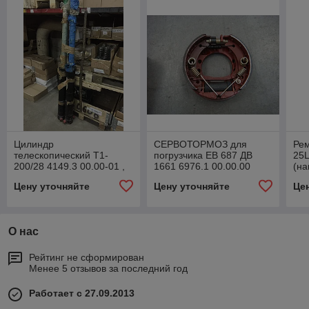
Цилиндр
СЕРВОТОРМОЗ для
Ре
телескопический Т1-
погрузчика ЕВ 687 ДВ
25
200/28 4149.3 00.00-01 ,
1661 6976.1 00.00.00
(на
Гидроцилиндр
Ф190 ЛЕВЫЙ 6975.6
Цену уточняйте
Цену уточняйте
Це
подземного устройство
00.00.00 185713
ДВ 1784, ДВ 1786, ДВ 17
О нас
Рейтинг не сформирован
Менее 5 отзывов за последний год
Работает с 27.09.2013