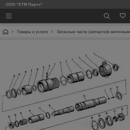
ООО "КТМ Партс"
Товары и услуги
Запасные части (запчасти)к вилочным