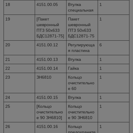
18
4151.00.05
Втулка
1
специальная
19
[Пакет
Пакет
1
шевронный
шевронный
ПТ3 50х633
ПТ3 50х633
БДС12871-75]
БДС12871-75
20
4151.00.12
Регулирующа
6
я пластина
21
4151.00.13
Втулка
1
22
4151.00.14
Гайка
1
23
ЗН6810
Кольцо
1
очистительно
е 60
24
4151.00.15
Втулка
1
25
[Кольцо
Кольцо
1
очистительно
очистительно
е 90 ЗН6810]
е 90 ЗН6810
26
4151.00.16
Кольцо
1
предохраните