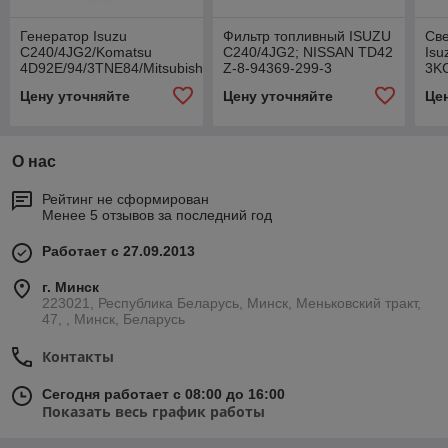
Генератор Isuzu
Фильтр топливный ISUZU
Све
C240/4JG2/Komatsu
C240/4JG2; NISSAN TD42
Isu
4D92E/94/3TNE84/Mitsubishi
Z-8-94369-299-3
3K
S4S
Цену уточняйте
Цену уточняйте
Це
(12V/40A) 5812003411
О нас
Рейтинг не сформирован
Менее 5 отзывов за последний год
Работает с 27.09.2013
г. Минск
223021, Республика Беларусь, Минск, Меньковский тракт,
47, , Минск, Беларусь
Контакты
Сегодня работает с 08:00 до 16:00
Показать весь график работы