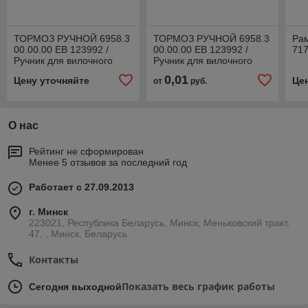
ТОРМОЗ РУЧНОЙ 6958.3
ТОРМОЗ РУЧНОЙ 6958.3
Ра
00.00.00 ЕВ 123992 /
00.00.00 ЕВ 123992 /
717
Ручник для вилочного
Ручник для вилочного
погрузчика ЕВ 687 ЕВ 717
погрузчика ЕВ 687 ЕВ 717
0,01
Цену уточняйте
Це
от
руб.
О нас
Рейтинг не сформирован
Менее 5 отзывов за последний год
Работает с 27.09.2013
г. Минск
223021, Республика Беларусь, Минск, Меньковский тракт,
47, , Минск, Беларусь
Контакты
Показать весь график работы
Сегодня выходной