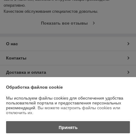
оперативно.

Качеством обслуживания специалистов довольны.
Показать все отзывы
О нас
Контакты
Доставка и оплата
График работы
Обработка файлов cookie
Мы используем файлы cookies для обеспечения удобства
Полная версия сайта
пользователей портала и предоставления персональных
рекомендаций.
Вы можете настроить файлы cookies или
отключить их.
Политика обработки cookies
Принять
Сайт создан на платформе Deal.by