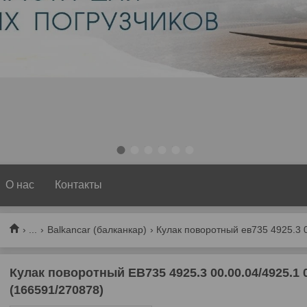
1
2
3
4
5
6
О нас
Контакты
...
Balkancar (балканкар)
Кулак поворотный ЕВ735 4925.3 00.00.04/4925.1
(166591/270878)