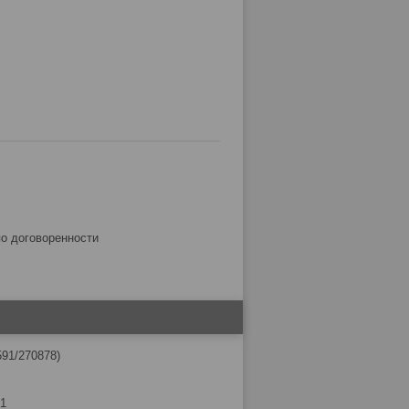
по договоренности
591/270878)
01