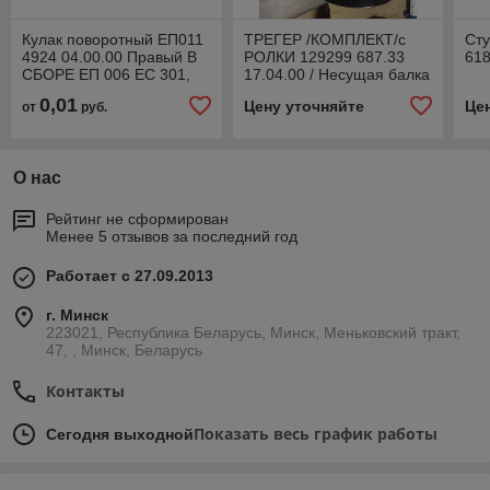
Кулак поворотный ЕП011
ТРЕГЕР /КОМПЛЕКТ/с
Сту
4924 04.00.00 Правый В
РОЛКИ 129299 687.33
618
СБОРЕ ЕП 006 ЕС 301,
17.04.00 / Несущая балка
ЕТ 512
в сборе 687.33 17.04.00
0,01
Цену уточняйте
Це
от
руб.
О нас
Рейтинг не сформирован
Менее 5 отзывов за последний год
Работает с 27.09.2013
г. Минск
223021, Республика Беларусь, Минск, Меньковский тракт,
47, , Минск, Беларусь
Контакты
Показать весь график работы
Сегодня выходной