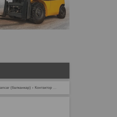
kancar (балканкар)
Контактор кпд-4 63а/40в с в/к