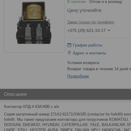
В наличии
Оптом и в розницу
Цену уточняйте
Заказ только по телефону
+375 (29) 621-10-17
График работы
Адрес и контакты
возврат товара в течение 14 дней
Подробнее
Описание
Контактор КПД-4 63А/40В с в/к
Серия каталожный номер 271A2-62171/SW185 (contactor for forklift) к
forklift. Мы также предлагаем контакторы для погрузчиков KOMATS
DOOSAN, DAEWOO, HYUNDAI, CATERPILLAR, YALE, BALKANCAR, NY
LINDE, STILL, HYSTER, AUSA, DIMEX, DALIAN, HELI, HANGCHA, JA