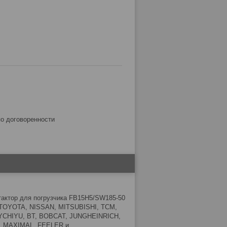
по договоренности
онтактор для погрузчика FB15H5/SW185-50
U, TOYOTA, NISSAN, MITSUBISHI, TCM,
CHIYU, BT, BOBCAT, JUNGHEINRICH,
C, MAXIMAL, FEELER и