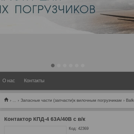
1
2
3
4
5
6
О нас
Контакты
...
Запасные части (запчасти)к вилочным погрузчикам
Bal
Контактор КПД-4 63А/40В с в/к
Код:
42369