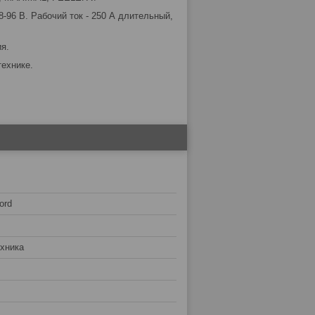
-96 В. Рабочий ток - 250 А длительный,
я.
технике.
ord
хника