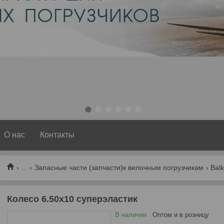
1
2
3
4
5
6
О нас
Контакты
...
Запасные части (запчасти)к вилочным погрузчикам
Bal
Колесо 6.50х10 суперэластик
В наличии
Оптом и в розницу