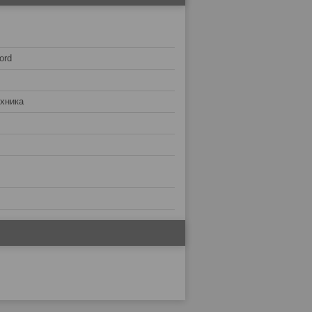
ord
хника