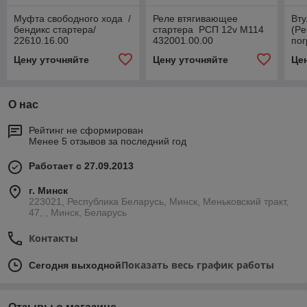
Муфта свободного хода /
Реле втягивающее
Вту
бендикс стартера/
стартера РСП 12v М114
(Pe
22610.16.00
432001.00.00
пог
226
Цену уточняйте
Цену уточняйте
Це
О нас
Рейтинг не сформирован
Менее 5 отзывов за последний год
Работает с 27.09.2013
г. Минск
223021, Республика Беларусь, Минск, Меньковский тракт,
47, , Минск, Беларусь
Контакты
Показать весь график работы
Сегодня выходной