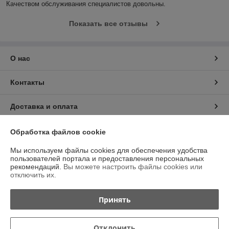
Качеством обслуживания специалистов довольны.
Показать все отзывы
О нас
Контакты
Доставка и оплата
График работы
Обработка файлов cookie
Мы используем файлы cookies для обеспечения удобства
Полная версия сайта
пользователей портала и предоставления персональных
рекомендаций.
Вы можете настроить файлы cookies или
отключить их.
Политика обработки cookies
Принять
Сайт создан на платформе Deal.by
Отклонить