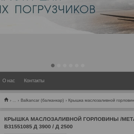
1
2
3
4
5
6
О нас
Контакты
...
Balkancar (балканкар)
КРЫШКА МАСЛОЗАЛИВНОЙ ГОРЛОВИНЫ /МЕТАЛ
В31551085 Д 3900 / Д 2500