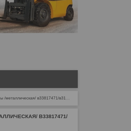
Крышка маслозаливной горловины /металлическая/ в33817471/в31551085 д 3900 / д 2500
ЛИЧЕСКАЯ/ В33817471/