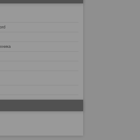
ord
хника