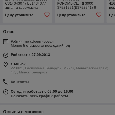
С31434307 / В31434377
КОРОМЫСЕЛ Д 3900
416
,штанга коромысла
37521331(В3752341) 6
пом
Д3900К, 6487975 С
422320 4566
Д25
Цену уточняйте
Цену уточняйте
Це
31434307
О нас
Рейтинг не сформирован
Менее 5 отзывов за последний год
Работает с 27.09.2013
г. Минск
223021, Республика Беларусь, Минск, Меньковский тракт,
47, , Минск, Беларусь
Контакты
Сегодня работает с 08:00 до 16:00
Показать весь график работы
Отзывы о магазине