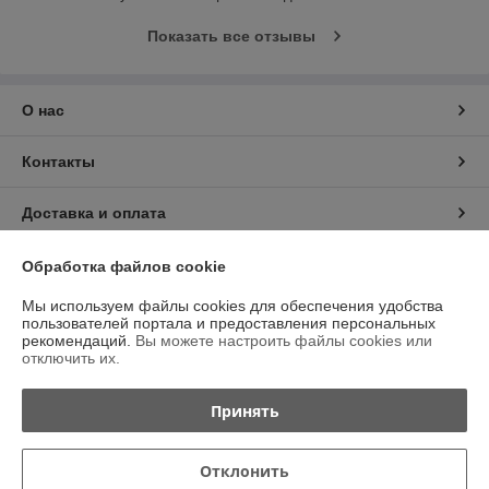
Показать все отзывы
О нас
Контакты
Доставка и оплата
График работы
Обработка файлов cookie
Мы используем файлы cookies для обеспечения удобства
Полная версия сайта
пользователей портала и предоставления персональных
рекомендаций.
Вы можете настроить файлы cookies или
отключить их.
Политика обработки cookies
Принять
Сайт создан на платформе Deal.by
Отклонить