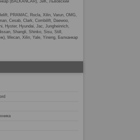
лканкар (BALKANCAR), ЗиК, Львовский
lelift, PRAMAC, Rocla, Xilin, Varun, OMG,
yman, Cesab, Clark, Combilift, Daewoo,
i, Hyster, Hyundai, Jac, Jungheinrich,
ssan, Shangli, Shinko, Sisu, Still,
к), Wecan, Xilin, Yale, Yineng, Балканкар
ord
хника