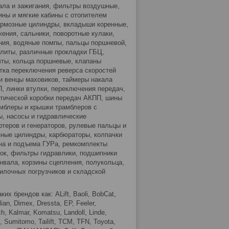
кала и зажигания, фильтры воздушные,
ины и мягкие кабины с отопителем
тормозные цилиндры, вкладыши коренные,
жения, сальники, поворотные кулаки,
ия, водяные помпы, пальцы поршневой,
ллиты, различные прокладки ГБЦ,
чты, кольца поршневые, клапаны
тка переключения реверса скоростей
и венцы маховиков, таймеры накала
П, линки втулки, переключения передач,
тической коробки передач АКПП, шины
амблеры и крышки трамблеров с
ы, насосы и гидравлические
теров и генераторов, рулевые пальцы и
зные цилиндры, карбюраторы, колпачки
на и подъема ГУРа, ремкомплекты
бок, фильтры гидравлики, подшипники
нвала, корзины сцепления, полукольца,
илочных погрузчиков и складской
брендов как: ALift, Baoli, BobCat,
ian, Dimex, Dressta, EP, Feeler,
ch, Kalmar, Komatsu, Landoll, Linde,
l, Sumitomo, Tailift, TCM, TFN, Toyota,