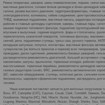
Ремни генератора, шкворни, шины пневматические, поршни, свечи на
масляные двигателя, головки блоков цилиндра и блоки цилиндров каб
салона, рукава высокого давления, гидротрансформаторы, главные 
электродвигатели, коленвалы, гибкие соединения, цепи противосколь
ТНВД, выжимные подшипники, масляные насосы, радиаторы охлажден
рабочие и главные цилиндры сцепления, камеры, главные пары, сате
крышки подкачки топливного фильтра, подшипник грузоподъемной ма
впускные и выпускные, сидение водителя, фары и стопсигналы, рукоя
переключатель указателей поворотов, топливные фильтры, маховики 
свечей, реле, подшипники ступицы, тросы газа, ручного тормоза, АКП
вкладыши шатунные, полуоси, контакторы, масляные фильтры автома
суперэластик (не бояться проколов и порезов) всех типоразмеров, тр
проводами, диски сцепления, ремкомплекты боковых шкворней, гильз
распределители ремкомплекты двигателей, большой ассортимент стар
наконечники, шатуны, крыльчатки, тормозные колодки, рабочие тормо
маслосъемные, тормозные барабаны, ремкомплекты цилиндров накло
газовых редукторов Lovato, BRC, ремкомплекты автоматических коро
ШС, навесное оборудование, ступицы, колесные диски, сальники коле
бензонасосы, шарнирно-сферические подшипники, распредвалы для в
техники.
Наша компания поставляет запчасти для вилочных погрузчиков таких 
Boss, BT, Caterpillar (CAT), Cayman, Cesab, Clark, Combilift, Daewoo, Dal
Goodsense, Hangcha (HC), Heli, Hitachi, Hyster, Hyundai, Jac, Jungheinri
Liugong, Manitou, Maximal, Mitsubishi, Nissan, Shangli, Shinko, Sisu, Stil