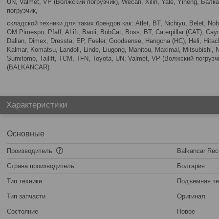
UN, Valmet, VP (Волжский погрузчик), Wecan, Xilin, Yale, Yineng, Ба
погрузчик,
складской техники для таких брендов как: Atlet, BT, Nichiyu, Belet, Nob
OM Pimespo, Pfaff, ALift, Baoli, BobCat, Boss, BT, Caterpillar (CAT), Ca
Dalian, Dimex, Dressta, EP, Feeler, Goodsense, Hangcha (HC), Heli, Hitach
Kalmar, Komatsu, Landoll, Linde, Liugong, Manitou, Maximal, Mitsubishi, Ni
Sumitomo, Tailift, TCM, TFN, Toyota, UN, Valmet, VP (Волжский погрузчи
(BALKANCAR).
Характеристики
Основные
Производитель
Balkancar Rec
Страна производитель
Болгария
Тип техники
Подъемная те
Тип запчасти
Оригинал
Состояние
Новое