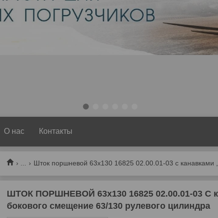
1
2
3
4
5
6
О нас
Контакты
...
ШТОК ПОРШНЕВОЙ 63х130 16825 02.00.01-03 С к
бокового смещение 63/130 рулевого цилиндра