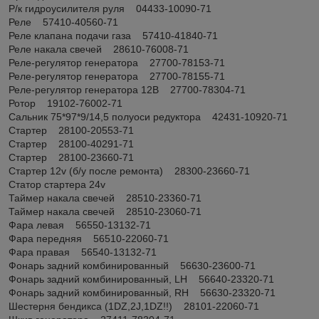
Р/к гидроусилителя руля 04433-10090-71
Реле 57410-40560-71
Реле клапана подачи газа 57410-41840-71
Реле накала свечей 28610-76008-71
Реле-регулятор генератора 27700-78153-71
Реле-регулятор генератора 27700-78155-71
Реле-регулятор генератора 12В 27700-78304-71
Ротор 19102-76002-71
Сальник 75*97*9/14,5 полуоси редуктора 42431-10920-71
Стартер 28100-20553-71
Стартер 28100-40291-71
Стартер 28100-23660-71
Стартер 12v (б/у после ремонта) 28300-23660-71
Статор стартера 24v
Таймер накала свечей 28510-23360-71
Таймер накала свечей 28510-23060-71
Фара левая 56550-13132-71
Фара передняя 56510-22060-71
Фара правая 56540-13132-71
Фонарь задний комбинированный 56630-23600-71
Фонарь задний комбинированный, LH 56640-23320-71
Фонарь задний комбинированный, RH 56630-23320-71
Шестерня бендикса (1DZ,2J,1DZ!!) 28101-22060-71