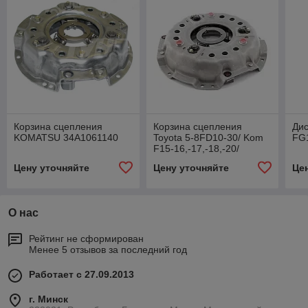
Корзина сцепления
Корзина сцепления
Дис
KOMATSU 34A1061140
Toyota 5-8FD10-30/ Kom
FG
F15-16,-17,-18,-20/
F20/30-12,-14.-16/
Цену уточняйте
Цену уточняйте
Це
Sumitomo (с кольцом)
О нас
Рейтинг не сформирован
Менее 5 отзывов за последний год
Работает с 27.09.2013
г. Минск