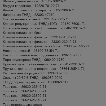
Шкив водяного насоса 16371-76023-71
Вакуум-корректор 19220-78120-71
Датчик топливного фильтра 23313-23060-71
Диафрагма ТНВД 22303-47010
Клапан нагнетательный 22104-76001-71
Клапан редукционный ТНВД (1DZ) 22180-76001-71
Кронштейн педали газа + пружина 26640-13310-71
Крышка топливного бака
Крышка топливного фильтра 23311-31625-71
Крышка топливного фильтра 23302-23040-71
Крышка топливного фильтра в сборе 23300-23440-71
Насос топливный 23100-78154-71
Насос топливный низкого давления 096140-0030
Пара плунжерная ТНВД 096400-1730
Пружина кронштейна педали газа 26641-13310-71
Пружина кронштейна педали газа 26664-20541-71
Распылитель форсунки 2Z 093400-7000
Сальник 20*30*6 ТНВД 096039-0040
ТНВД (б/у после ремонта) 196000-3700
Трос газа 26620-23640-71
Трос газа 26620-23360-71
Трос газа 26620-23320-71
Трос газа 26620-26640-71
Трос останова двигателя