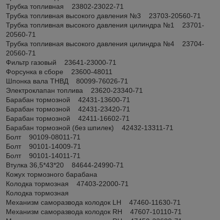
Трубка топливная 23802-23022-71
Трубка топливная высокого давления №3 23703-20560-71
Трубка топливная высокого давления цилиндра №1 23701-
20560-71
Трубка топливная высокого давления цилиндра №4 23704-
20560-71
Фильтр газовый 23641-23000-71
Форсунка в сборе 23600-48011
Шпонка вала ТНВД 80099-76026-71
Электроклапан топлива 23620-23340-71
Барабан тормозной 42431-13600-71
Барабан тормозной 42431-23420-71
Барабан тормозной 42411-16602-71
Барабан тормозной (без шпилек) 42432-13311-71
Болт 90109-08011-71
Болт 90101-14009-71
Болт 90101-14011-71
Втулка 36,5*43*20 84644-24990-71
Кожух тормозного барабана
Колодка тормозная 47403-22000-71
Колодка тормозная
Механизм саморазвода колодок LH 47460-11630-71
Механизм саморазвода колодок RH 47607-10110-71