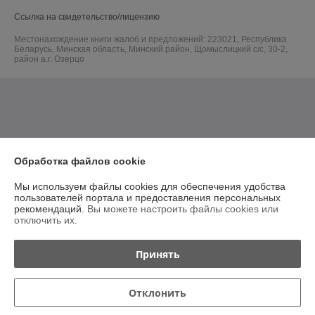
Ссылка на свидетельство/лицензию
Местонахождение книги жалоб и предложений: 223021, Республика
Беларусь, Минская область, Минский район, Щомыслицкий с/с, 30-2,
район а.г. Озерцо
Обработка файлов cookie
Мы используем файлы cookies для обеспечения удобства
пользователей портала и предоставления персональных
рекомендаций.
Вы можете настроить файлы cookies или
отключить их.
Принять
Отклонить