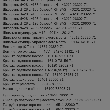
Шкворень d=28 L=188 боковой LH 43232-23322-71
Шкворень d=28 L=188 боковой RH SAS 43231-23323-71
Шкворень d=28 L=190 боковой RH SAS 43231-23322-71
Шкворень d=28 L=195 боковой LH 43232-26600-71
Шкворень d=28 L=195 боковой RH SAS 43231-26600-71
Шкворень d=28 L=205 боковой 43231-23600-71
Шпилька ступицы у/м М12 90114-12012-71
Шпилька ступицы управляемого моста 43812-23320-71
Шпилька ступицы управляемого моста 90114-14010-71
Вентилятор (0.7 кг) 16361-23860-71
Вентилятор охлаждения 48V 24270-11321-71
Крышка водяного насоса 16120-78601-71
Крышка водяного насоса 16110-78156-71
Крышка водяного насоса 16120-32082-71
Крышка водяного насоса 1DZ2 (0,95 кг) 16110-78701-71
Крышка водяного насоса 4Y 16120-78151-71
Крышка радиатора 16401-23000-71
Крышка термостата 16331-78300-71
Насос водяной в сборе 16100-78203-71
Цепь привода гидронасоса 13506-78001-71
О-кольцо патрубока термостата впускного 90301-35950-71
Патрубок радиатора верхний 16511-22060-71
Патрубок радиатора верхний 16511-23320-71