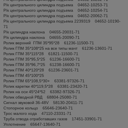
Р/к центрального цилиндра подъема 04652-10253-71
Р/к центрального цилиндра подъема 04652-10254-71
Р/к центрального цилиндра подъема 04652-20062-71
Р/к центрального цилиндра подъема 2239319 04652-10190-
71
Р/к цилиндра наклона 04655-20031-71
Р/к цилиндра наклона 04655-20090-71
Ролик верхний ГПМ 35*95*28 61236-11500-71
Ролик ГПМ 35*108*25 на все типы мачт 61236-13601-71
Ролик ГПМ 35*115*28 61821-11500-71
Ролик ГПМ 35*95,5*25 61236-16600-71
Ролик ГПМ 35*96,7*25 61238-16600-71
Ролик ГПМ 40*120*28 61236-23601-71
Ролик ГПМ 45*100*25
Ролик ГПМ 65*108,5*30+ 63381-97326-71
Ролик каретки 40*119,5*28 63381-23420-71
Ролик на оси 45*24*52 63382-97326-71
Ролик обводной РВД 68804-25080-71
Сигнал звуковой 36-48V 58130-20411-71
Стопорное кольцо 65646-23640-71
Трос малого хода 47110-23331-71
Труба отвода отработавших газов 17451-33901-71
Уплотнение 65647-13640-71