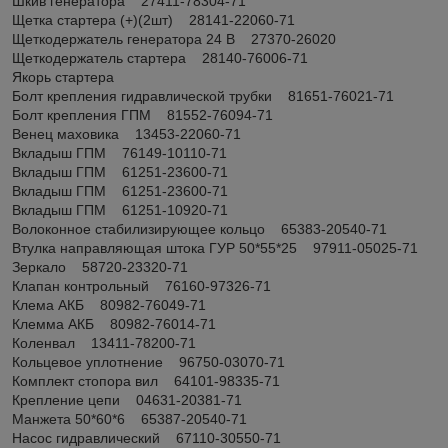
Шкив генератора 27411-78304-71
Щетка стартера (+)(2шт) 28141-22060-71
Щеткодержатель генератора 24 В 27370-26020
Щеткодержатель стартера 28140-76006-71
Якорь стартера
Болт крепления гидравлической трубки 81651-76021-71
Болт крепления ГПМ 81552-76094-71
Венец маховика 13453-22060-71
Вкладыш ГПМ 76149-10110-71
Вкладыш ГПМ 61251-23600-71
Вкладыш ГПМ 61251-23600-71
Вкладыш ГПМ 61251-10920-71
Волоконное стабилизирующее кольцо 65383-20540-71
Втулка направляющая штока ГУР 50*55*25 97911-05025-71
Зеркало 58720-23320-71
Клапан контрольный 76160-97326-71
Клема АКБ 80982-76049-71
Клемма АКБ 80982-76014-71
Коленвал 13411-78200-71
Кольцевое уплотнение 96750-03070-71
Комплект стопора вил 64101-98335-71
Крепление цепи 04631-20381-71
Манжета 50*60*6 65387-20540-71
Насос гидравлический 67110-30550-71