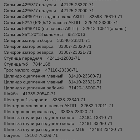
Сальник 42*53*7 полуоси 42125-23320-71
Сальник 42*55*7 полуоси 42125-22000-71
Сальник 44*60*9 выходного вала АКПП 32593-26610-71
Сальник 52*70,5*8,5/13 насоса АКПП 32524-23300-71
Сальник 58*80*10 (не насоса АКПП) 32613-10511(аналог)
Сальник 95*120*13 колокола 9512013
Синхронизатор в сборе 33340-23321-71
Синхронизатор реверса 33307-23320-71
Синхронизатор реверса 33307-23321-71
Ступица передняя 42411-12001-71
Ступица т/б 7844168
Трос малого хода 47110-23330-71
Цилиндр сцепления главный 31410-23600-71
Цилиндр сцепления главный 31410-23321-71
Цилиндр сцепления рабочий 31420-13000-71
Шайба 41335-20540-71
Шестерня 1 скорости 33333-23340-71
Шестерня масляного насоса АКПП 32632-12011-71
Шестерня реверса назад 33335-23320-71
Шпилька ступицы ведущего моста 42484-13310-71
Шпилька ступицы ведущего моста 42481-33260-71
Шпилька ступицы ведущего моста М16 42483-23420-71
Бегунок 19102-76009-71