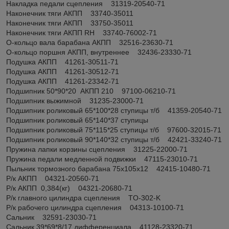
Накладка педали сцепления 31319-20540-71
Наконечник тяги АКПП 33740-35011
Наконечник тяги АКПП 33750-35011
Наконечник тяги АКПП RH 33740-76002-71
О-кольцо вала барабана АКПП 32516-23630-71
О-кольцо поршня АКПП, внутреннее 32436-23330-71
Подушка АКПП 41261-30511-71
Подушка АКПП 41261-30512-71
Подушка АКПП 41261-23342-71
Подшипник 50*90*20 АКПП 210 97100-06210-71
Подшипник выжимной 31235-23000-71
Подшипник роликовый 65*100*28 ступицы т/б 41359-20540-71
Подшипник роликовый 65*140*37 ступицы
Подшипник роликовый 75*115*25 ступицы т/б 97600-32015-71
Подшипник роликовый 90*140*32 ступицы т/б 42421-33240-71
Пружина лапки корзины сцепления 31225-22000-71
Пружина педали медленной подвижки 47115-23010-71
Пыльник тормозного барабана 75х105х12 42415-10480-71
Р/к АКПП 04321-20560-71
Р/к АКПП 0,384(кг) 04321-20680-71
Р/к главного цилиндра сцепления TO-302-K
Р/к рабочего цилиндра сцепления 04313-10100-71
Сальник 32591-23030-71
Сальник 39*69*8/17 дифференциала 41128-23320-71