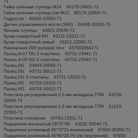
71
Гайка шпильки ступицы М14 90179-14001-71
Гайка шпильки ступицы у/м М12 90179-12004-71
Гидростат 45520-23320-71
Датчик управляемого моста (SAS) 04438-20010-71
Крышка ступицы 43821-20540-71
Кулак поворотный RH 43211-23321-71
Кулак поворотный левый 43212-22000-71
Наконечник 20R рулевой тяги 437502054271
Палец d=17 DG 2 пластины 43731-23441-71
Палец d=20 DG 2 пластины 43731-23442-71
Палец DG 04943-20060-71
Палец DG 43731-30512-71
Палец DG 3 пластины 43731-13310-71
Палец HG 43753-23320-71
Палец HG 43753-30512-71
Пластина регулировочная 0,5 мм вкладыша ГПМ 61234-
22000-71
Пластина регулировочная 1,0 мм вкладыша ГПМ 61233-
22000-71
Пластина стопорная 43753-13311-71
Подшипник игольчатый 28*37*30 43232-20540-71
Подшипник роликовый 30*72*21 конический 97600-30306-71
Подшипник роликовый 45*85*20,75 у/м (внутрений) 97600-