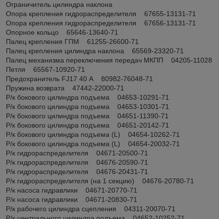
Ограничитель цилиндра наклона
Опора крепления гидрораспределителя 67655-13131-71
Опора крепления гидрораспределителя 67656-13131-71
Опорное кольцо 65646-13640-71
Палец крепления ГПМ 61255-26600-71
Палец крепления цилиндра наклона 65569-23320-71
Палец механизма переключения передач МКПП 04205-11028
Петля 65567-10920-71
Предохранитель FJ17 40 А 80982-76048-71
Пружина возврата 47442-22000-71
Р/к бокового цилиндра подъема 04653-10291-71
Р/к бокового цилиндра подъема 04653-10301-71
Р/к бокового цилиндра подъема 04651-11390-71
Р/к бокового цилиндра подъема 04651-20142-71
Р/к бокового цилиндра подъема (L) 04654-10262-71
Р/к бокового цилиндра подъема (L) 04654-20032-71
Р/к гидрораспределителя 04671-20500-71
Р/к гидрораспределителя 04676-20590-71
Р/к гидрораспределителя 04676-20431-71
Р/к гидрораспределителя (на 1 секцию) 04676-20780-71
Р/к насоса гидравлики 04671-20770-71
Р/к насоса гидравлики 04671-20830-71
Р/к рабочего цилиндра сцепления 04311-20070-71
Р/к центрального цилиндра подъема 04652-10252-71