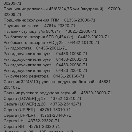
30209-71
Подшипник роликовый 45*85*24,75 у/м (внутрений) 97600-
32209-71
Подшипник скольжения ГПМ 61356-23600-71
Пружина дисковая 47614-23320-71
Пыльник ступицы у/м 58*87*7 43821-22000-71
Р/к бокового шкворня 6FD 0,454 (кг) 04432-20020-71
Р/к бокового шкворня 7FD д.28 04432-10120-71
Р/к гидростата 04455-20011-71
Р/к гидроусилителя руля 04456-10050-71
Р/к гидроусилителя руля 04433-20031-71
Р/к гидроусилителя руля 04433-20080-71
Р/к гидроусилителя руля 04433-20040-71
Р/к рулевого редуктора 04451-20160-71
Сальник 32*45*10 рулевого редуктора боковой 45831-
2054071
Сальник рулевого редуктора верхний 45829-23000-71
Серьга (LOWER} д.17 43752-13310-71
Серьга (LOWER} д.20 43752-23442-71
Серьга (UPPER} 43751-13310-71
Серьга (UPPER} 43751-23440-71
Серьга LH 43752-23320-71
Серьга RH 43751-23320-71
Шкворень d=28 L=185 центральный