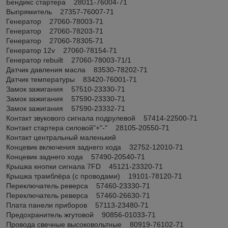
Бендикс стартера 28011-76004-71
Выпрямитель 27357-76007-71
Генератор 27060-78003-71
Генератор 27060-78203-71
Генератор 27060-78305-71
Генератор 12v 27060-78154-71
Генератор rebuilt 27060-78003-71/1
Датчик давления масла 83530-78202-71
Датчик температуры 83420-76001-71
Замок зажигания 57510-23330-71
Замок зажигания 57590-23330-71
Замок зажигания 57590-23332-71
Контакт звукового сигнала подрулевой 57414-22500-71
Контакт стартера силовой"+"-" 28105-20550-71
Контакт центральный маленький
Концевик включения заднего хода 32752-12010-71
Концевик заднего хода 57490-20540-71
Крышка кнопки сигнала 7FD 45121-23320-71
Крышка трамблёра (с проводами) 19101-78120-71
Переключатель реверса 57460-23330-71
Переключатель реверса 57460-26630-71
Плата панели приборов 57113-23480-71
Предохранитель жгутовой 90856-01033-71
Провода свечные высоковольтные 80919-76102-71