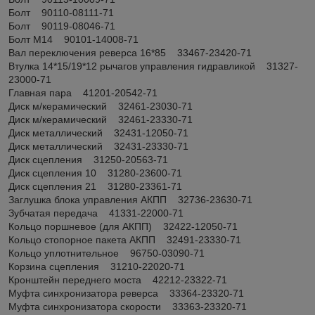
Болт 90110-08111-71
Болт 90119-08046-71
Болт М14 90101-14008-71
Вал переключения реверса 16*85 33467-23420-71
Втулка 14*15/19*12 рычагов управления гидравликой 31327-
23000-71
Главная пара 41201-20542-71
Диск м/керамический 32461-23030-71
Диск м/керамический 32461-23330-71
Диск металлический 32431-12050-71
Диск металлический 32431-23330-71
Диск сцепления 31250-20563-71
Диск сцепления 10 31280-23600-71
Диск сцепления 21 31280-23361-71
Заглушка блока управления АКПП 32736-23630-71
Зубчатая передача 41331-22000-71
Кольцо поршневое (для АКПП) 32422-12050-71
Кольцо стопорное пакета АКПП 32491-23330-71
Кольцо уплотнительное 96750-03090-71
Корзина сцепления 31210-22020-71
Кронштейн переднего моста 42212-23322-71
Муфта синхронизатора реверса 33364-23320-71
Муфта синхронизатора скорости 33363-23320-71